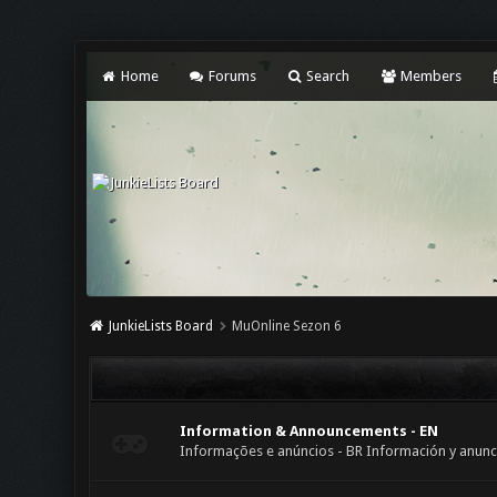
Home
Forums
Search
Members
JunkieLists Board
MuOnline Sezon 6
Information & Announcements - EN
Informações e anúncios - BR Información y anuncio