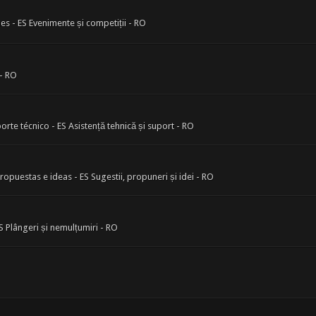
s - ES Evenimente și competiții - RO
- RO
orte técnico - ES Asistență tehnică și suport - RO
opuestas e ideas - ES Sugestii, propuneri și idei - RO
 Plângeri și nemulțumiri - RO